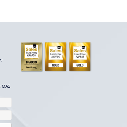
ων
R ΜΑΣ