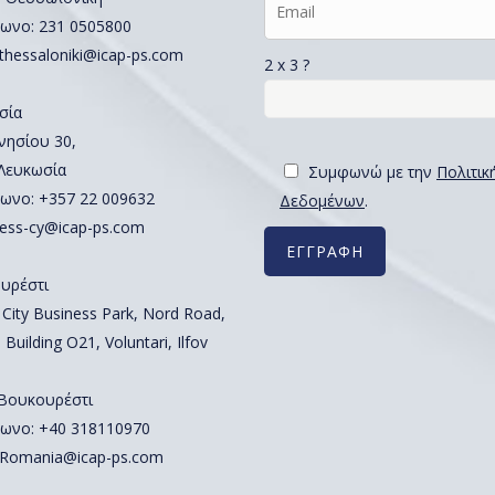
ωνο:
231 0505800
thessaloniki@icap-ps.com
2 x 3 ?
σία
νησίου 30,
 Λευκωσία
Συμφωνώ με την
Πολιτικ
ωνο:
+357 22 009632
Δεδομένων
.
ess-cy@icap-ps.com
υρέστι
 City Business Park, Nord Road,
 Building O21, Voluntari, Ilfov
 Βουκουρέστι
ωνο:
+40 318110970
Romania@icap-ps.com