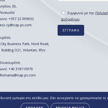
νησίου 30,
 Λευκωσία
Συμφωνώ με την
Πολιτικ
ωνο:
+357 22 009632
Δεδομένων
.
ess-cy@icap-ps.com
υρέστι
 City Business Park, Nord Road,
 Building O21, Voluntari, Ilfov
 Βουκουρέστι
ωνο:
+40 318110970
Romania@icap-ps.com
δυνατή εμπειρία στη σελίδα μας. Εάν συνεχίσετε να χρησιμοποιείτε τη
ΑΠΟΔΟΧΗ
PRIVACY POLICY