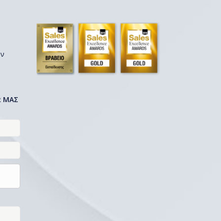
ων
R ΜΑΣ