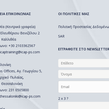
ΕΙΑ ΕΠΙΚΟΙΝΩΝΙΑΣ
ΟΙ ΠΟΛΙΤΙΚΕΣ ΜΑΣ
έα (Κεντρικά γραφεία)
Πολιτική Προστασίας Δεδομέν
 Ελευθέριου Βενιζέλου 2
SAR
, Καλλιθέα
ωνο: +30 2103362567
EΓΓΡΑΦΕΙΤΕ ΣΤΟ NEWSLETTE
icaptraining@icap-ps.com
λονίκη
 Offices, Αγ. Γεωργίου 5,
ρχικό Πυλαίας,
, Θεσσαλονίκη
ωνο:
231 0505800
thessaloniki@icap-ps.com
2 x 3 ?
σία