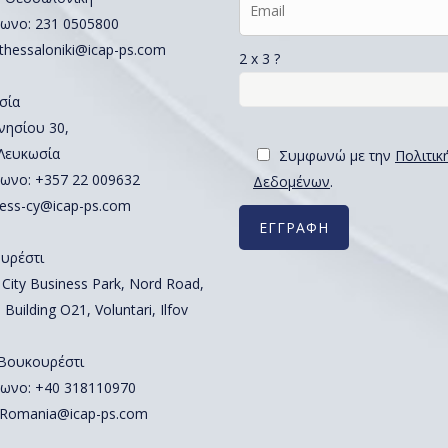
ωνο:
231 0505800
thessaloniki@icap-ps.com
2 x 3 ?
σία
νησίου 30,
 Λευκωσία
Συμφωνώ με την
Πολιτικ
ωνο:
+357 22 009632
Δεδομένων
.
ess-cy@icap-ps.com
υρέστι
 City Business Park, Nord Road,
 Building O21, Voluntari, Ilfov
 Βουκουρέστι
ωνο:
+40 318110970
Romania@icap-ps.com