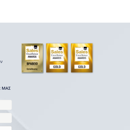
ων
R ΜΑΣ