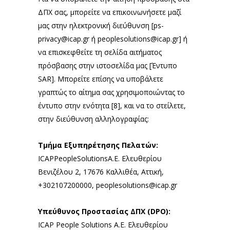
ΔΠΧ σας, μπορείτε να επικοινωνήσετε μαζί
μας στην ηλεκτρονική διεύθυνση [
ps-
privacy@icap.gr
ή
peoplesolutions@icap.gr
] ή
να επισκεφθείτε τη σελίδα αιτήματος
πρόσβασης στην ιστοσελίδα μας [Έντυπο
SAR]. Μπορείτε επίσης να υποβάλετε
γραπτώς το αίτημα σας χρησιμοποιώντας το
έντυπο στην ενότητα [8], και να το στείλετε,
στην διεύθυνση αλληλογραφίας:
Τμήμα Εξυπηρέτησης Πελατών:
ICAPPeopleSolutionsA.E. Ελευθερίου
Βενιζέλου 2, 17676 Καλλιθέα, Αττική,
+302107200000,
peoplesolutions@icap.gr
Υπεύθυνος Προστασίας ΔΠΧ (
DPO
):
ICAP People Solutions A.E. Ελευθερίου