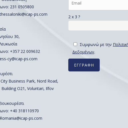
ωνο:
231 0505800
thessaloniki@icap-ps.com
2 x 3 ?
σία
νησίου 30,
 Λευκωσία
Συμφωνώ με την
Πολιτικ
ωνο:
+357 22 009632
Δεδομένων
.
ess-cy@icap-ps.com
υρέστι
 City Business Park, Nord Road,
 Building O21, Voluntari, Ilfov
 Βουκουρέστι
ωνο:
+40 318110970
Romania@icap-ps.com