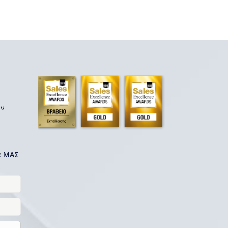
ων
R ΜΑΣ