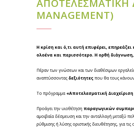
ΑΠΟΤΕΛΕΣΜΑΤΙΚΗ Δ
MANAGEMENT)
Η κρίση και ό,τι αυτή επιφέρει, επηρεάζε
ολοένα και περισσότερο. Η ορθή διάγνωση
Πέραν των γνώσεων και των διαθέσιμων εργαλείων
αναπτύσσοντας
δεξιότητες
που θα τους κάνου
Το πρόγραμμα
«Αποτελεσματική Διαχείρισ
Προάγει την υιοθέτηση
παραγωγικών συμπερ
αμοιβαία δέσμευση και την ανταλλαγή μεταξύ πελ
ρύθμισης ή λύσης οριστικής διευθέτησης, για τις