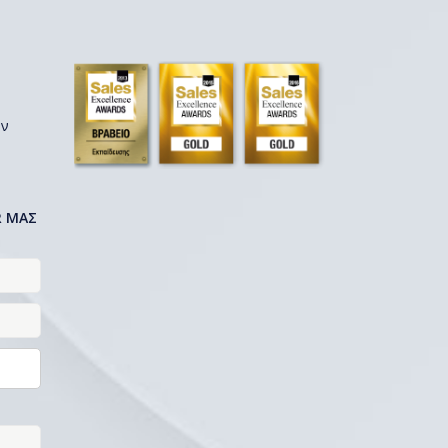
ων
R ΜΑΣ