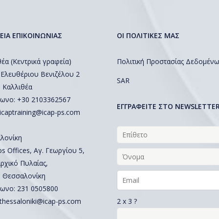
ΕΙΑ ΕΠΙΚΟΙΝΩΝΙΑΣ
ΟΙ ΠΟΛΙΤΙΚΕΣ ΜΑΣ
έα (Κεντρικά γραφεία)
Πολιτική Προστασίας Δεδομέν
 Ελευθέριου Βενιζέλου 2
SAR
, Καλλιθέα
ωνο: +30 2103362567
EΓΓΡΑΦΕΙΤΕ ΣΤΟ NEWSLETTE
icaptraining@icap-ps.com
λονίκη
 Offices, Αγ. Γεωργίου 5,
ρχικό Πυλαίας,
, Θεσσαλονίκη
ωνο:
231 0505800
2 x 3 ?
thessaloniki@icap-ps.com