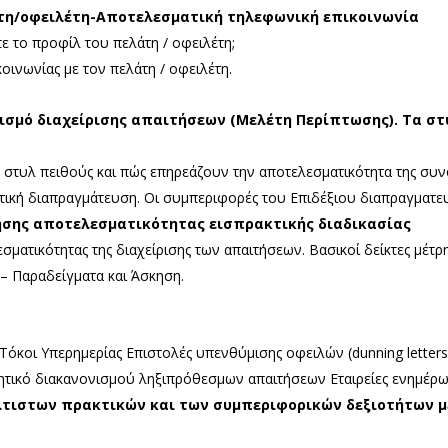
τη/οφειλέτη-Αποτελεσματική τηλεφωνική επικοινωνία
ε το προφίλ του πελάτη / οφειλέτη;
οινωνίας με τον πελάτη / οφειλέτη.
σμό διαχείρισης απαιτήσεων (Μελέτη Περίπτωσης). Τα στυ
α στυλ πειθούς και πώς επηρεάζουν την αποτελεσματικότητα της συνο
ατική διαπραγμάτευση. Οι συμπεριφορές του Επιδέξιου διαπραγματευ
ησης αποτελεσματικότητας εισπρακτικής διαδικασίας
ατικότητας της διαχείρισης των απαιτήσεων. Βασικοί δείκτες μέτρ
x – Παραδείγματα και Άσκηση.
Τόκοι Υπερημερίας Επιστολές υπενθύμισης οφειλών (dunning letter
νητικό διακανονισμού ληξιπρόθεσμων απαιτήσεων Εταιρείες ενημέρω
λτιστων πρακτικών και των συμπεριφορικών δεξιοτή
των μ