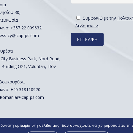
σία
νησίου 30,
Συμφωνώ με την
Πολιτικ
 Λευκωσία
Δεδομένων
.
ωνο:
+357 22 009632
ess-cy@icap-ps.com
υρέστι
 City Business Park, Nord Road,
 Building O21, Voluntari, Ilfov
 Βουκουρέστι
ωνο:
+40 318110970
Romania@icap-ps.com
δυνατή εμπειρία στη σελίδα μας. Εάν συνεχίσετε να χρησιμοποιείτε τη