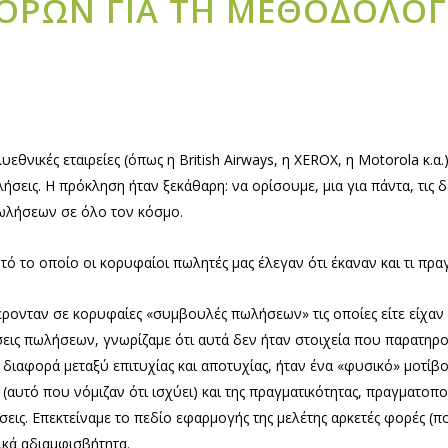
ΟΡΩΝ ΓΙΑ ΤΗ ΜΕΘΟΔΟΛΟΓΙ
υεθνικές εταιρείες (όπως η British Airways, η XEROX, η Motorola κ.α
ήσεις. Η πρόκληση ήταν ξεκάθαρη: να ορίσουμε, μια για πάντα, τις 
πωλήσεων σε όλο τον κόσμο.
 το οποίο οι κορυφαίοι πωλητές μας έλεγαν ότι έκαναν και τι πρα
ρονταν σε κορυφαίες «συμβουλές πωλήσεων» τις οποίες είτε είχαν οι
εις πωλήσεων, γνωρίζαμε ότι αυτά δεν ήταν στοιχεία που παρατηρο
 διαφορά μεταξύ επιτυχίας και αποτυχίας, ήταν ένα «φυσικό» μοτί
 (αυτό που νόμιζαν ότι ισχύει) και της πραγματικότητας, πραγματοπ
ις. Επεκτείναμε το πεδίο εφαρμογής της μελέτης αρκετές φορές (π
ικά αδιαμφισβήτητα.