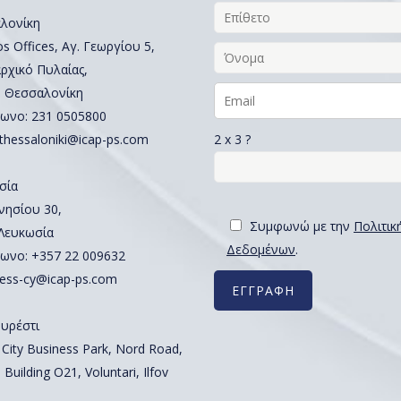
λονίκη
 Offices, Αγ. Γεωργίου 5,
ρχικό Πυλαίας,
, Θεσσαλονίκη
ωνο:
231 0505800
2 x 3 ?
thessaloniki@icap-ps.com
σία
νησίου 30,
Συμφωνώ με την
Πολιτικ
 Λευκωσία
Δεδομένων
.
ωνο:
+357 22 009632
ess-cy@icap-ps.com
υρέστι
 City Business Park, Nord Road,
 Building O21, Voluntari, Ilfov