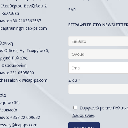
 Ελευθέριου Βενιζέλου 2
SAR
, Καλλιθέα
ωνο: +30 2103362567
EΓΓΡΑΦΕΙΤΕ ΣΤΟ NEWSLETTE
icaptraining@icap-ps.com
λονίκη
 Offices, Αγ. Γεωργίου 5,
ρχικό Πυλαίας,
, Θεσσαλονίκη
ωνο:
231 0505800
2 x 3 ?
thessaloniki@icap-ps.com
σία
νησίου 30,
Συμφωνώ με την
Πολιτικ
 Λευκωσία
Δεδομένων
.
ωνο:
+357 22 009632
ess-cy@icap-ps.com