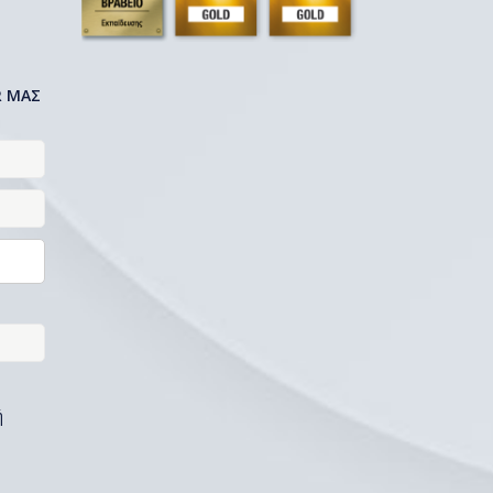
R ΜΑΣ
ή